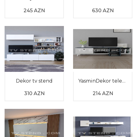
245 AZN
630 AZN
Dekor tv stend
YasminDekor televizor altlığı
310 AZN
214 AZN