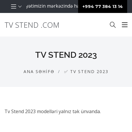
raq fəaliyyətimizin mərkəzində hər zaman müştərilərimiz da
+994 77 384 13 14
TV STEND .COM
TV STEND 2023
ANA SƏHIFƏ
✅ TV STEND 2023
Tv Stend 2023 modelləri yalnız tək ünvanda.