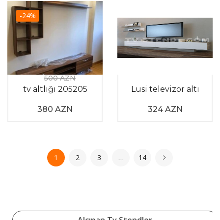
-24%
500 AZN
tv altlığı 205205
Lusi televizor altı
380 AZN
324 AZN
1
2
3
…
14
Alçıpan Tv Stendler