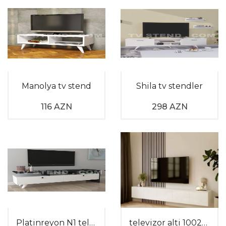
Manolya tv stend
Shila tv stendler
116 AZN
298 AZN
Platinreyon N1 televizor altı
televizor alti 100208