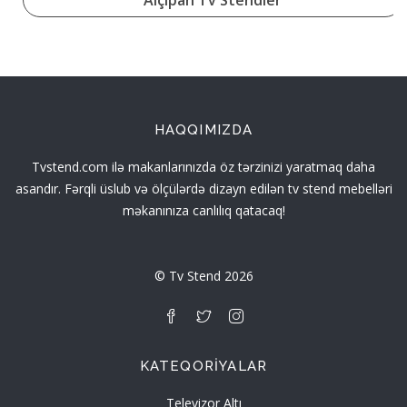
HAQQIMIZDA
Tvstend.com ilə makanlarınızda öz tərzinizi yaratmaq daha
asandır. Fərqli üslub və ölçülərdə dizayn edilən tv stend mebelləri
məkanınıza canlılıq qatacaq!
© Tv Stend 2026
KATEQORIYALAR
Televizor Altı