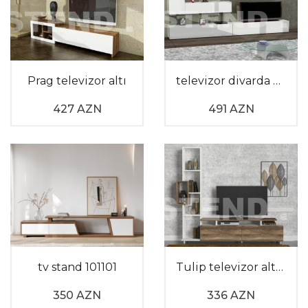
çeşidləri ilə məkanlarınızda estetik görünüşlər
yaratmağa köməkçi olur.
Dekorativ əşyalarınızı və tez-tez istifadə etdiyiniz
əşyaları yerləşdirməyinizə imkan tanıyan modellər ilə
evinizə modern görüntü qatmaqla yanaşı,
Prag televizor altı
televizor divarda dizayn 200
funksionallığı ilə sizə rahatlıq yaradacaqdır.
Xəyallarınızı bəzəyən yataq otağı dizaynını yartmaqda
427 AZN
491 AZN
sizə kömək edəcək tv stend sekilleri ilə
tvstend.com
-
da tanış ola və zövqünüzə uyğun məhsulları bir kliklə
əldə edə bilərsiniz.
tv stand 101101
Tulip televizor altlığı
350 AZN
336 AZN