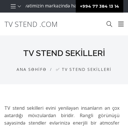
raq fəaliyyətimizin mərkəzində hər zaman müştərilərimiz day
+994 77 384 13 14
TV STEND .COM
TV STEND SEKILLERI
ANA SƏHIFƏ
✅ TV STEND SEKILLERI
TV stend sekilleri evini yeniləyən insanların ən çox
axtardığı mövzulardan biridir. Rəngli görünüşü
sayəsində stendler evlərinizə enerjili bir atmosfer