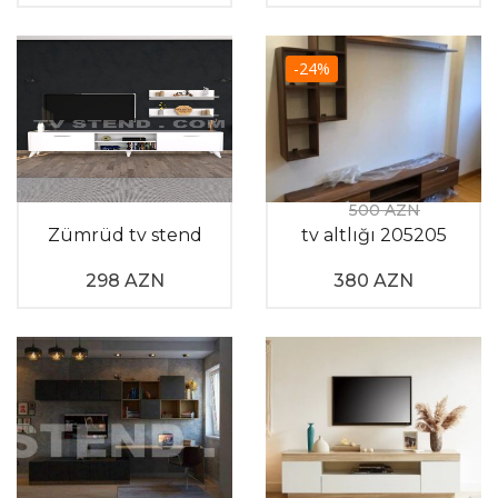
-24%
500 AZN
Zümrüd tv stend
tv altlığı 205205
298 AZN
380 AZN