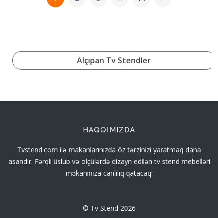
Alçıpan Tv Stendler
HAQQIMIZDA
Tvstend.com ilə makanlarınızda öz tərzinizi yaratmaq daha
asandır. Fərqli üslub və ölçülərdə dizayn edilən tv stend mebelləri
məkanınıza canlılıq qatacaq!
© Tv Stend 2026