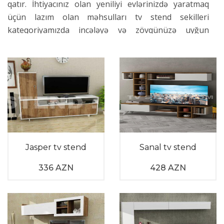
qatır. İhtiyacınız olan yeniliyi evlərinizdə yaratmaq
üçün lazım olan məhsulları tv stend sekilleri
kateqoriyamızda incələyə və zövqünüzə uyğun
məhsulları rahatlıqla sifariş verə bilərsiniz.
Geniş ölçüdə model çeşidliliyi ilə sizi xoşbəxt edəcək,
zövq alacağınız və rahat istifadə edə biləcəyiniz
stendler arasında seçim edə bilərsinz. Keyfiyyətli
materialdan emal edilən tv stendi modelləri sizə uzun
ömürlü istifadə imkanı təmin edir . Tv stendləri divara
təchiz edilən, qapaqlı, güzgülü, qapaqsız bir çox
modeldə istehsal olunmaqdadır.
Televiziya qiymətləri məhsulun modellərinə görə
Jasper tv stend
Sanal tv stend
fərqlənə bilir. Məhsulun hazırlandığı mateerial,
336 AZN
428 AZN
məhsulun ölçü və rəng xüsusiyyətləri qiymət
çeşidliliyinə səbəb olan əsas faktorlardandır. Müasir
üslubda dizayn edilən stendler yaşıl, qara, ağ, qəhvəyi,
qızıl, metal, boz, çəhrayı kimi rənglərlə fərqli rəng