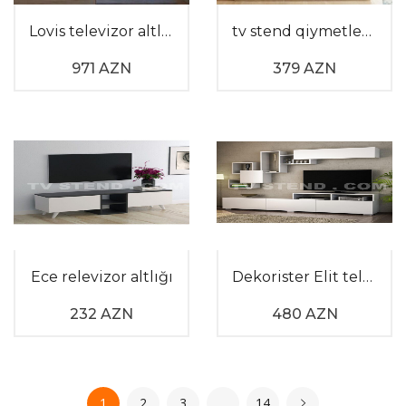
Lovis televizor altlığı
tv stend qiymetleri 100101
971 AZN
379 AZN
Ece relevizor altlığı
Dekorister Elit televizor altlığı
232 AZN
480 AZN
1
2
3
…
14