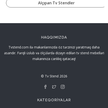
Alçıpan Tv Stendler
HAQQIMIZDA
Tvstend.com ilə makanlarınızda öz tərzinizi yaratmaq daha
asandır. Fərqli üslub və ölçülərdə dizayn edilən tv stend mebelləri
məkanınıza canlılıq qatacaq!
© Tv Stend 2026
KATEQORIYALAR