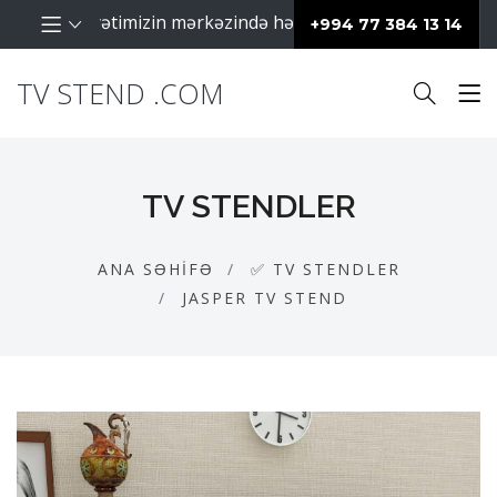
raq fəaliyyətimizin mərkəzində hər zaman müştərilərimiz da
+994 77 384 13 14
TV STEND .COM
TV STENDLER
ANA SƏHIFƏ
✅ TV STENDLER
JASPER TV STEND