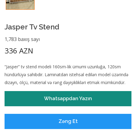
Jasper Tv Stend
1,783 baxış sayı
336 AZN
“Jasper” tv stend modeli 160sm-lik ümumi uzunluğa, 120sm
hündürlüyə sahibdir. Laminatdan istehsal edilən model üzərində
dizayn, ölçü, material və rəng dəyişiklikləri etmək mümkündür.
Whatsappdan Yazın
Zəng Et