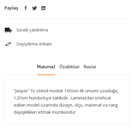
Paylaş
Sürətli çatdırılma
Dəyişdirmə imkanı
Məlumat
Özəllikləri
Rəylər
“Jasper” tv stend modeli 160sm-lik ümumi uzunluğa,
120sm hündürlüyə sahibdir. Laminatdan istehsal
edilən model üzərində dizayn, ölçü, material və rəng
dəyişiklikləri etmək mümkündür.