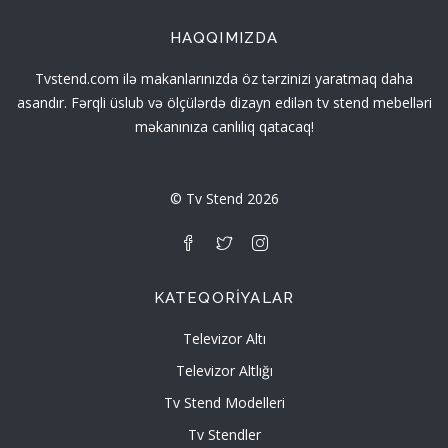
HAQQIMIZDA
Tvstend.com ilə makanlarınızda öz tərzinizi yaratmaq daha
asandır. Fərqli üslub və ölçülərdə dizayn edilən tv stend mebelləri
məkanınıza canlılıq qatacaq!
© Tv Stend 2026
KATEQORIYALAR
Televizor Altı
Televizor Altlığı
Tv Stend Modelleri
Tv Stendler