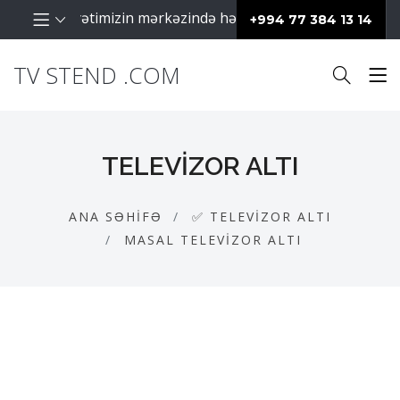
aq fəaliyyətimizin mərkəzində hər zaman müştərilərimiz day
+994 77 384 13 14
TV STEND .COM
TELEVIZOR ALTI
ANA SƏHIFƏ
✅ TELEVIZOR ALTI
MASAL TELEVIZOR ALTI