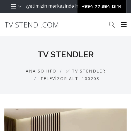
araq fəaliyyətimizin mərkəzində hər zaman müştərilərimiz d
+994 77 384 13 14
TV STEND .COM
TV STENDLER
ANA SƏHIFƏ
✅ TV STENDLER
TELEVIZOR ALTI 100208