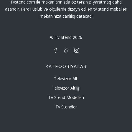
Tvstend.com ilə makanlarınızda öz tərzinizi yaratmaq daha
asandır. Fərqli üslub və ölçülərdə dizayn edilən tv stend mebelləri
məkanınıza canlılıq qatacaq!
© Tv Stend 2026
KATEQORIYALAR
Televizor Altı
Televizor Altlığı
Tv Stend Modelleri
Tv Stendler