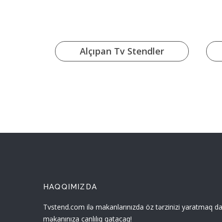
Alçıpan Tv Stendler
HAQQIMIZDA
Tvstend.com ilə makanlarınızda öz tərzinizi yaratmaq dah
məkanınıza canlılıq qatacaq!