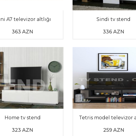
onstruksiyaları ilə kiçik evlərdə yerdən səmərəli istifadə et
ş sahə qalmasına şərait yaradır və məkana fərqli, müasir bir
ni A7 televizor altlığı
Sindi tv stend
n yaratdığı vizual ağırlığı nəzərəçarpacaq dərəcədə azaldı
ləndirə, həm də otağınızda zövqlü bir mühit formalaşdıra bi
363 AZN
336 AZN
iləmək və daha rahat bir istifadə sahəsi yaratmaq istəyirsin
aytımızdakı çeşidləri incələməyə davam edin!
Home tv stend
Tetris model televizor a
323 AZN
259 AZN