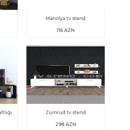
mək məqsədilə hazırlanan ən yaxşı həllərdəndir.
 üslub qazandırır. Eyni zamanda, bu modellərin
Manolya tv stend
r. Mənzilinizin ölçülərinə tam uyğun gələn bir
lərsiniz.
116 AZN
izsə, kolleksiyamıza nəzər salın. Bir-birindən
ltlığı
Zümrüd tv stend
298 AZN