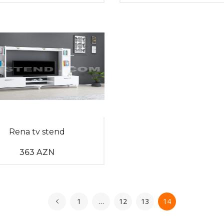
Rena tv stend
363 AZN
1
…
12
13
14