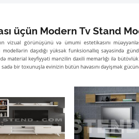
ası üçün Modern Tv Stand Mo
ızın vizual görünüşünü və ümumi estetikasını müəyyənlə
odellərin daşıdığı yüksək funksionallıq sayəsində gündəl
 material keyfiyyəti mənzilin daxili memarlığı ilə bütövlük 
 sadə bir toxunuşla evinizin bütün havasını dəyişmək gücünə
Stand Seçimləri
istemləri müxtəlif əşyaların saxlanmasına və elektrik naqil
ktiki quruluşa malik nümunələr çox əşyalı evlər üçün hər za
sir materiallar, mebel istehsalında ən çox üstünlük verilən 
üçün keyfiyyətli bir tv stand əldə etmək məkanın dolğunluğu
sir Stand Tv Həlləri