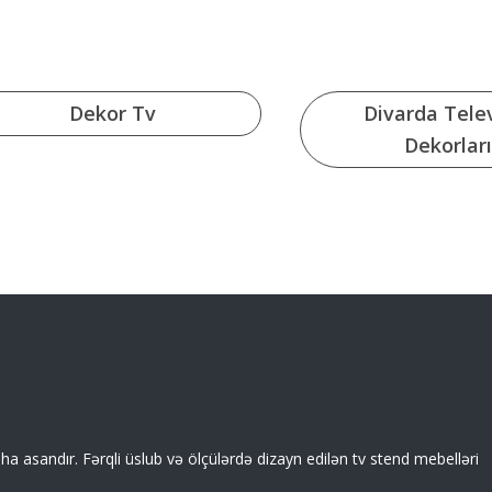
Dekor Tv
Divarda Tele
Dekorları
a asandır. Fərqli üslub və ölçülərdə dizayn edilən tv stend mebelləri