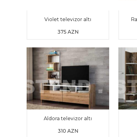
Modern stand tv
künc modelləri və minimalist k
Küncə yerləşdirilən vahidlər otaqda daha çox bo
Violet televizor altı
Ra
sahib olduğu gizli bölmələr texnoloji cihazları
modern tv stand seçərək, həm dar sahələri qiymət
375 AZN
Siz də qonaq otağınızın görünüşünü tamamilə yen
fərqli və keyfiyyətli modelləri əldə etmək üçün s
Aldora televizor altı
310 AZN