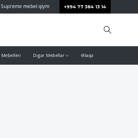
e mebel qiymeti və məhsullarının keyfiyyəti ilə fərqlənir.
S
+994 77 384 13 14
Mebelleri
Digər Mebellər
Əlaqə