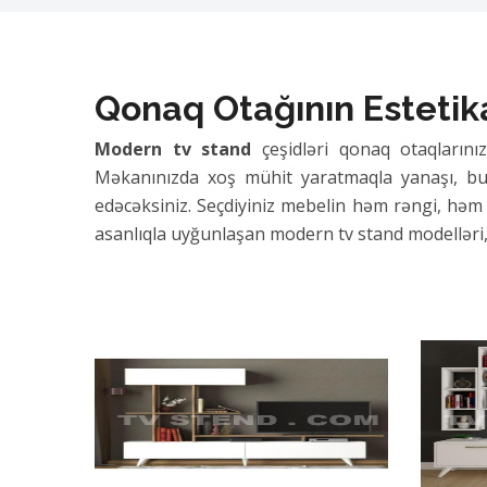
Qonaq Otağının Estetik
Modern tv stand
çeşidləri qonaq otaqların
Məkanınızda xoş mühit yaratmaqla yanaşı, bu m
edəcəksiniz. Seçdiyiniz mebelin həm rəngi, həm də
asanlıqla uyğunlaşan modern tv stand modelləri,
Funksional və Zərif Tv 
Tv stand
modellərinin sahib olduğu geniş rəf s
Səliqəli bir görünüş əldə etmək üçün bu cür pra
yüngül olması ilə fərqlənən laminat və digər müa
televizorunuzu təhlükəsiz şəkildə yerləşdirmək 
Kiçik Məkanlar üçün Müa