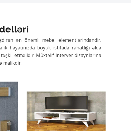
delləri
şdirən ən önəmli mebel elementlərindəndir.
ik həyatınızda böyük istifadə rahatlığı əldə
təşkil etməlidir. Müxtəlif interyer dizaynlarına
 malikdir.
lərini asanlıqla gizlətməyinizə köməklik edir.
man ideal seçim hesab olunur. Dayanıqlılığı və
variantlardır. Arzuladığınız nizamı yaratmaq və
nu təmin edən əsas addımdır.