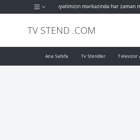
şirkəti olaraq fəaliyyətimizin mərkəzində hər zaman müştər
TV STEND .COM
Ana Səhifə
Tv Stendler
Televizor A