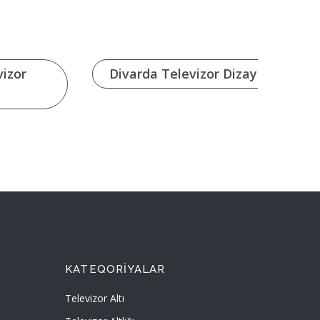
vizor
Divarda Televizor Dizayni
KATEQORIYALAR
Televizor Altı