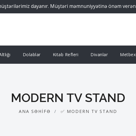
ilərimiz dayanır. Müştəri məmnuniyyətinə önəm verən Suprem
ltlığı
Dolablar
Kitab Refleri
Divanlar
Metbex 
MODERN TV STAND
ANA SƏHIFƏ
✅ MODERN TV STAND