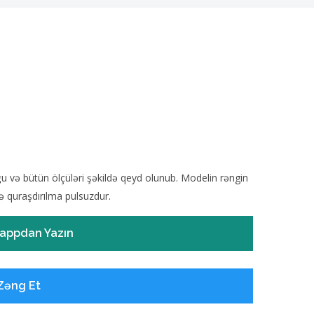
 və bütün ölçüləri şəkildə qeyd olunub. Modelin rəngin
 quraşdırılma pulsuzdur.
appdan Yazın
Zəng Et