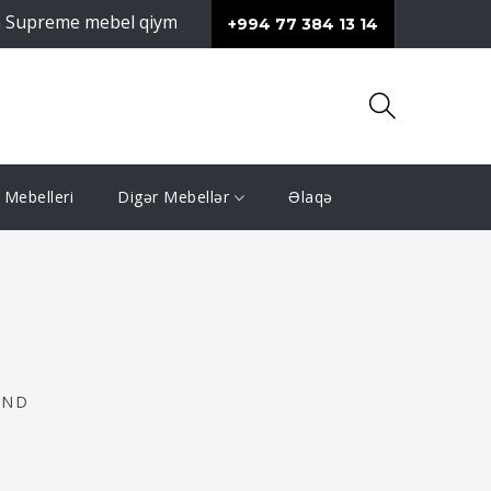
e mebel qiymeti və məhsullarının keyfiyyəti ilə fərqlənir.
+994 77 384 13 14
Mebelleri
Digər Mebellər
Əlaqə
END