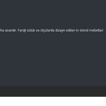
a asandır. Fərqli üslub və ölçülərdə dizayn edilən tv stend mebelləri