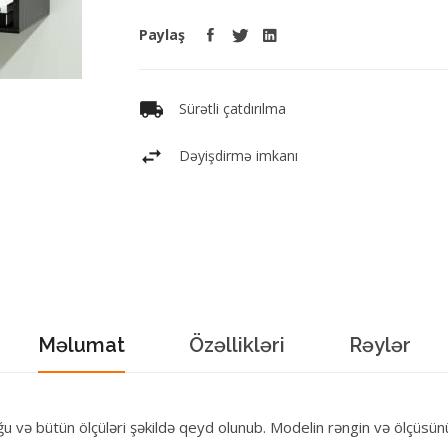
Paylaş
Sürətli çatdırılma
Dəyişdirmə imkanı
Məlumat
Özəllikləri
Rəylər
 və bütün ölçüləri şəkildə qeyd olunub. Modelin rəngin və ölçüsü