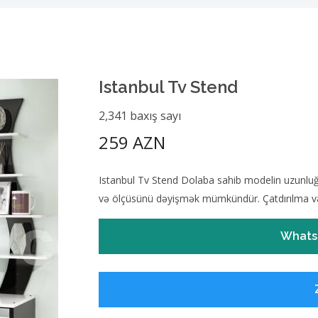
Istanbul Tv Stend
2,341 baxış sayı
259 AZN
Istanbul Tv Stend Dolaba sahib modelin uzunluğu
və ölçüsünü dəyişmək mümkündür. Çatdırılma və
Whats