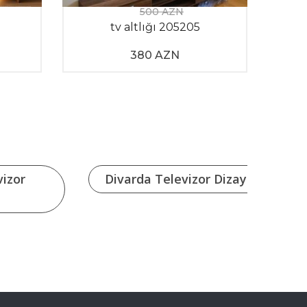
500 AZN
tv altlığı 205205
tv
380 AZN
vizor
Divarda Televizor Dizayni