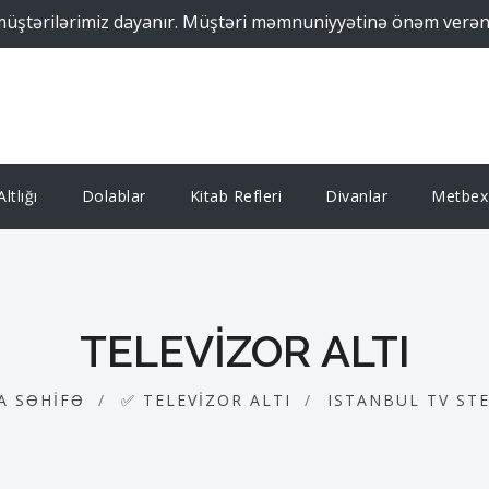
ilərimiz dayanır. Müştəri məmnuniyyətinə önəm verən Suprem
ltlığı
Dolablar
Kitab Refleri
Divanlar
Metbex 
TELEVIZOR ALTI
A SƏHIFƏ
✅ TELEVIZOR ALTI
ISTANBUL TV ST