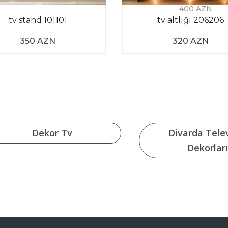
400 AZN
tv stand 101101
tv altlığı 206206
350 AZN
320 AZN
Dekor Tv
Divarda Tele
Dekorları