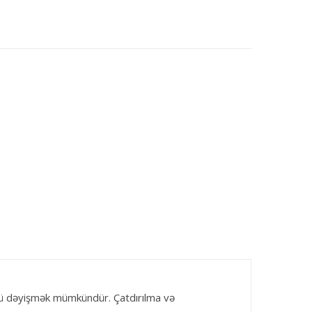
nü dəyişmək mümkündür. Çatdırılma və