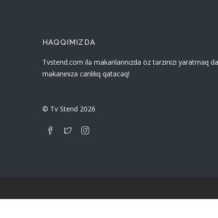
HAQQIMIZDA
Tvstend.com ilə makanlarınızda öz tərzinizi yaratmaq dah
məkanınıza canlılıq qatacaq!
© Tv Stend 2026