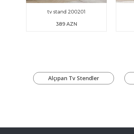
026
tv stand 200201
389 AZN
Alçıpan Tv Stendler