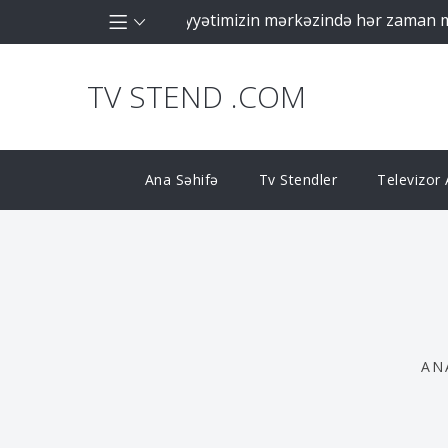
 şirkəti olaraq fəaliyyətimizin mərkəzində hər zaman müştər
TV STEND .COM
Ana Səhifə
Tv Stendler
Televizor A
AN