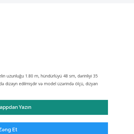
delin uzunluğu 1.80 m, hündürlüyü 48 sm, dərinliyi 35
də dizayn edilmişdir və model üzərində ölçü, dizyan
appdan Yazın
Zəng Et