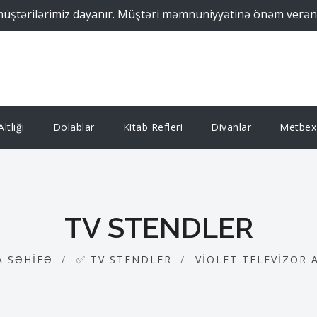
ilərimiz dayanır. Müştəri məmnuniyyətinə önəm verən Supreme
ltlığı
Dolablar
Kitab Refleri
Divanlar
Metbex 
TV STENDLER
A SƏHIFƏ
✅ TV STENDLER
VIOLET TELEVIZOR 