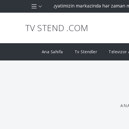
şirkəti olaraq fəaliyyətimizin mərkəzində hər zaman müştər
TV STEND .COM
Ana Səhifə
Tv Stendler
Televizor A
AN