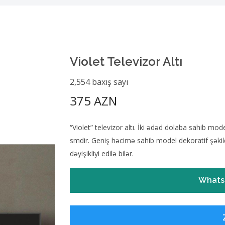
Violet Televizor Altı
2,554 baxış sayı
375 AZN
“Violet” televizor altı. İki ədəd dolaba sahib mo
smdir. Geniş həcimə sahib model dekoratif şəkil
dəyişikliyi edilə bilər.
Whats