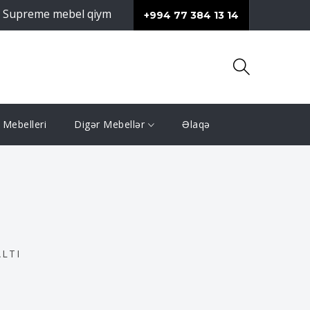
 mebel qiymeti və məhsullarının keyfiyyəti ilə fərqlənir.
S
+994 77 384 13 14
Mebelleri
Digər Mebellər
Əlaqə
ALTI