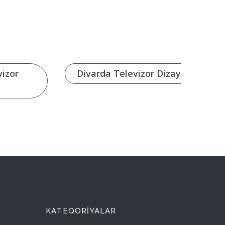
vizor
Divarda Televizor Dizayni
KATEQORIYALAR