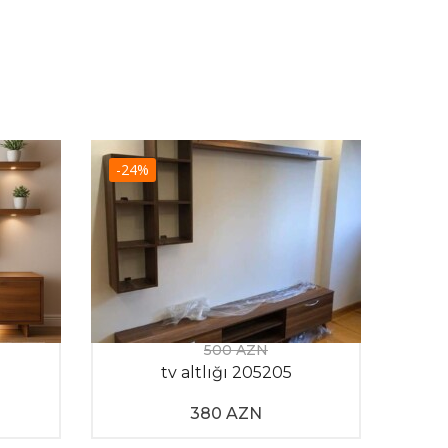
-24%
-19
500 AZN
tv altlığı 205205
tv
380 AZN