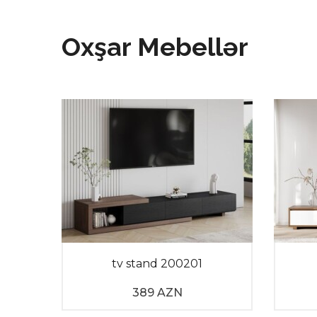
Oxşar Mebellər
026
tv stand 200201
389 AZN