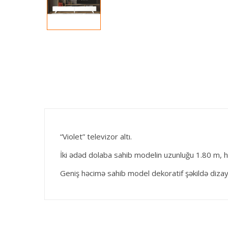
“Violet” televizor altı.
İki ədəd dolaba sahib modelin uzunluğu 1.80 m, h
Geniş həcimə sahib model dekoratif şəkildə dizayn 