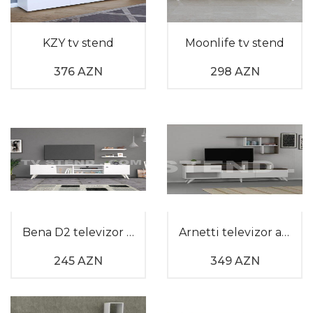
KZY tv stend
Moonlife tv stend
376 AZN
298 AZN
Bena D2 televizor altlığı
Arnetti televizor altı
245 AZN
349 AZN