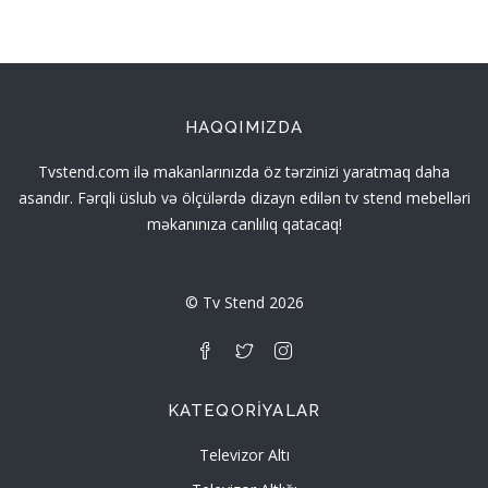
HAQQIMIZDA
Tvstend.com ilə makanlarınızda öz tərzinizi yaratmaq daha
asandır. Fərqli üslub və ölçülərdə dizayn edilən tv stend mebelləri
məkanınıza canlılıq qatacaq!
© Tv Stend 2026
KATEQORIYALAR
Televizor Altı