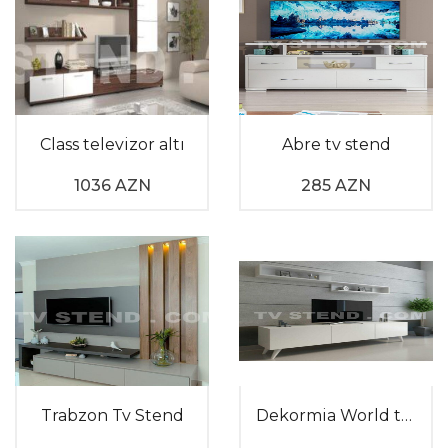
Class televizor altı
Abre tv stend
1036 AZN
285 AZN
Trabzon Tv Stend
Dekormia World televizor altı