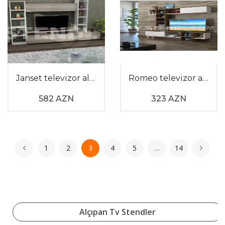
Janset televizor altlığı
Romeo televizor altı
582 AZN
323 AZN
1
2
3
4
5
…
14
Alçıpan Tv Stendler