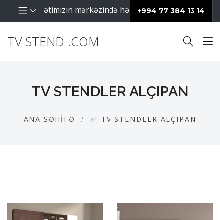
aq fəaliyyətimizin mərkəzində hər zaman müştərilərimiz day
+994 77 384 13 14
TV STEND .COM
TV STENDLER ALÇIPAN
ANA SƏHIFƏ
✅ TV STENDLER ALÇIPAN