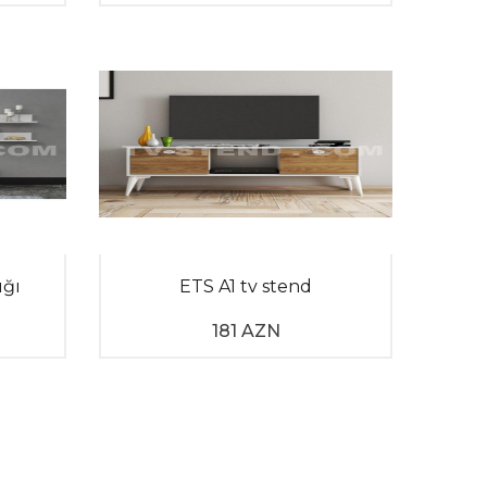
ığı
ETS A1 tv stend
181 AZN