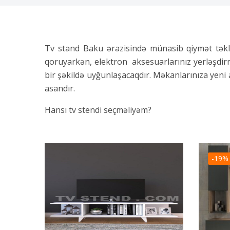
Tv stand Baku ərazisində münasib qiymət təklif
qoruyarkən, elektron aksesuarlarınız yerləşdir
bir şəkildə uyğunlaşacaqdır. Məkanlarınıza yeni 
asandır.
Hansı tv stendi seçməliyəm?
Müasir televiziya stendlərinin bir çoxu konsol d
çeşidləridir.
-19%
Evinizin estetikasını qorumaq üçün televizorlar
Hansı ölçüdə
tv stend modelleri
seçilməlidi?
Otağınızı və televizorunuzu ölçün