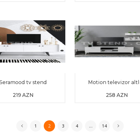
Seramood tv stend
Motion televizor altl
219 AZN
258 AZN
1
2
3
4
…
14