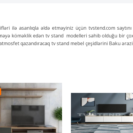
ləri ilə asanlıqla əldə etməyiniz üçün tvstend.com saytını 
məyə köməklik edən tv stand modelleri sahib olduğu bir ço
atmosfet qazandıracaq tv stand mebel çeşidlərini Baku ərazis
izaynına malikdir. Konsollar yuxarı hissəsində geniş səth bo
ın gizlədilməsinə imkan verən modellər otaqlarınızda səliqəl