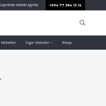
mebel qiymeti və məhsullarının keyfiyyəti ilə fərqlənir.
Su
+994 77 384 13 14
Mebelleri
Digər Mebellər
Əlaqə
L