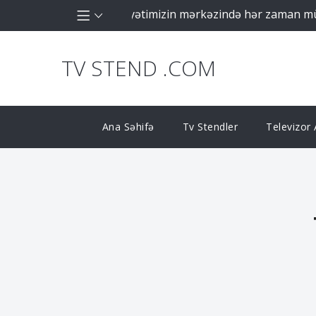
irkəti olaraq fəaliyyətimizin mərkəzində hər zaman müştəri
TV STEND .COM
Ana Səhifə
Tv Stendler
Televizor A