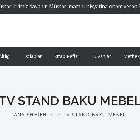
lərimiz dayanır. Müştəri məmnuniyyətinə önəm verən Supreme 
ltlığı
Dolablar
Kitab Refleri
Divanlar
Metbex 
TV STAND BAKU MEBE
ANA SƏHIFƏ
✅ TV STAND BAKU MEBEL