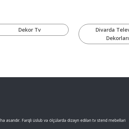
Dekor Tv
Divarda Tele
Dekorları
a asandır. Fərqli üslub və ölçülərdə dizayn edilən tv stend mebelləri