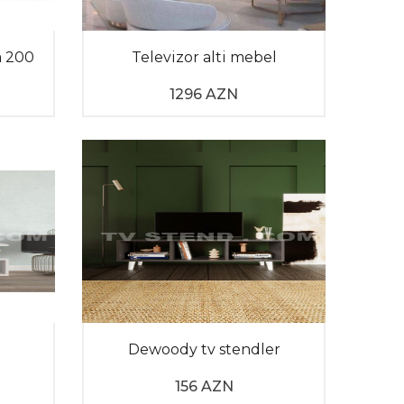
ildə yerləşdirilməsi üçün önəmlidir.
a 200
Televizor alti mebel
hazırlanmış laminat, ağır çəkiyə sahib olmadan
1296 AZN
ehsalında üstünlük verilən seçimlərdəndir.
ı
Dewoody tv stendler
156 AZN