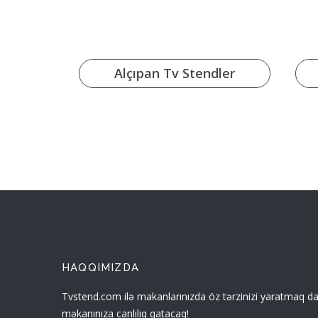
Alçıpan Tv Stendler
HAQQIMIZDA
Tvstend.com ilə makanlarınızda öz tərzinizi yaratmaq dah
məkanınıza canlılıq qatacaq!