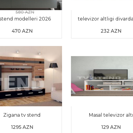
k cəhətdən deyil, eyni zamanda televizorunuzun təhlükəsiz şək
580 AZN
 stend modelleri 2026
televizor altligi divard
tiv sayılır. Bir-birinə yapışdırılmış taxta təbəqələrindən 
470 AZN
232 AZN
kan yaradır. Dayanıqlı material sayılan laminat tv stend ist
Zigana tv stend
Masal televizor alt
1295 AZN
129 AZN