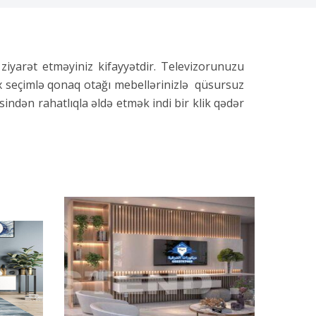
ziyarət etməyiniz kifayyətdir. Televizorunuzu
x seçimlə qonaq otağı mebellərinizlə qüsursuz
indən rahatlıqla əldə etmək indi bir klik qədər
şluğu və mərkəzdə rəfləri olan, ayaqlı tv stend
i bir görünüşün yaranmasına səbəb olur.