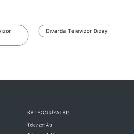
vizor
Divarda Televizor Dizayni
KATEQORIYALAR
Televizor Altı