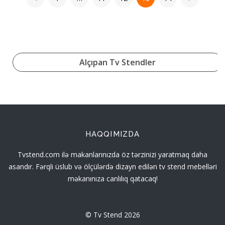
Alçıpan Tv Stendler
HAQQIMIZDA
Tvstend.com ilə makanlarınızda öz tərzinizi yaratmaq daha
asandır. Fərqli üslub və ölçülərdə dizayn edilən tv stend mebelləri
məkanınıza canlılıq qatacaq!
© Tv Stend 2026