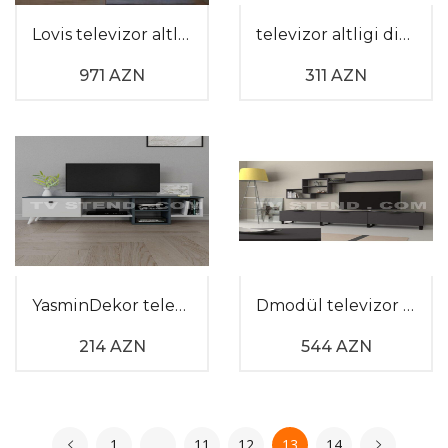
Lovis televizor altlığı
televizor altligi divarda 100
971 AZN
311 AZN
YasminDekor televizor altlığı
Dmodül televizor altlığı
214 AZN
544 AZN
1
…
11
12
13
14