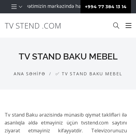
raq fəaliyyətimizin mərkəzində hər zaman müştərilərimiz day
+994 77 384 13 14
TV STEND .COM
TV STAND BAKU MEBEL
ANA SƏHIFƏ
✅ TV STAND BAKU MEBEL
Tv stand Baku ərazisində münasib qiymət təklifləri ilə
asanlıqla əldə etməyiniz üçün tvstend.com saytını
ziyarət etməyiniz kifayyətdir. Televizorunuzu