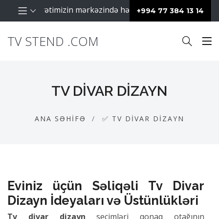
aq fəaliyyətimizin mərkəzində hər zaman müştərilərimiz day
+994 77 384 13 14
TV STEND .COM
TV DIVAR DIZAYN
ANA SƏHIFƏ
✅ TV DIVAR DIZAYN
Eviniz üçün Səliqəli Tv Divar
Dizayn İdeyaları və Üstünlükləri
Tv divar dizayn
seçimləri qonaq otağının