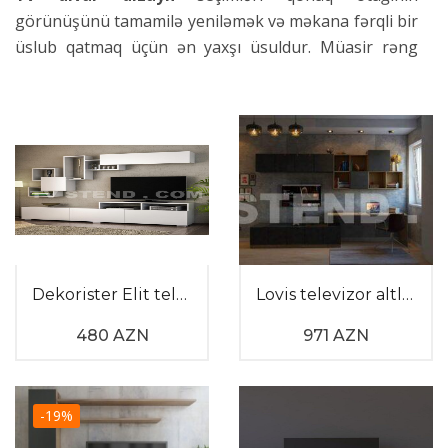
görünüşünü tamamilə yeniləmək və məkana fərqli bir
üslub qatmaq üçün ən yaxşı üsuldur. Müasir rəng
çalarları və xüsusi işıqlandırma sistemləri otağa həm
vizual dərinlik, həm də estetik bir fərahlıq əlavə edir.
Bu cür yanaşma otağın memarlıq elementlərini ön
plana çıxarmaqla yanaşı, daxili interyeri daha zəngin
göstərir. Həmçinin, düzgün seçilmiş materiallar və
dekorativ detallar otağın bütün enerjisini müsbətə
doğru dəyişir. Zövqlə planlanmış tv divar dizayn
nümunələri qonaq otağınızı evinizin ən sevilən və
diqqətçəkən guşəsinə çevirərək qonaqlarınızda xoş
Dekorister Elit televizor altlığı
Lovis televizor altlığı
təəssürat yaradır.
480 AZN
971 AZN
Televizorun yerləşdiyi sahənin düzgün tərtibatı həm
də texnoloji cihazların yaratdığı vizual ağırlığı
tarazlaşdırır. Minimalist və ya klassik üslubda
-19%
hazırlanan bu konstruksiyalar hər bir mənzilin