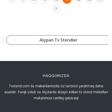
Alçıpan Tv Stendler
HAQQIMIZDA
Tvstend.com ilə makanlarınızda öz tərzinizi yaratmaq daha
asandır. Fərqli üslub və ölçülərdə dizayn edilən tv stend mebelləri
məkanınıza canlılıq qatacaq!