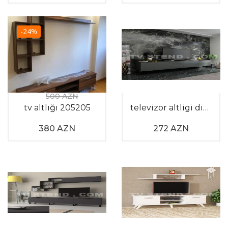
-24%
500 AZN
tv altlığı 205205
televizor altligi divarda 2023
380 AZN
272 AZN