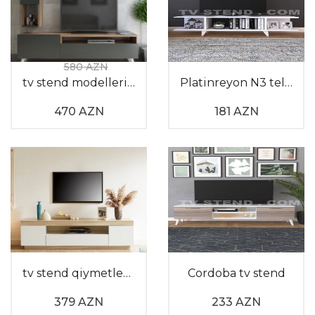
ölçülərinə uyğun olaraq xüsusi formada hazırlana
bilir. Bu cür funksional və müasir tv divar dizayn
tətbiqləri qonaq otağında həm səliqə yaradır, həm də
istirahət vaxtınızı daha keyfiyyətli keçirməyinizə şərait
580 AZN
yaradır.
tv stend modelleri 2026
Platinreyon N3 televizor altı
470 AZN
181 AZN
Evinizi bizimlə gözəlləşdirin! Sizə uyğun tv modelləri
üçün Tv stend saytına keçid edin.
tv stend qiymetleri 100101
Cordoba tv stend
379 AZN
233 AZN