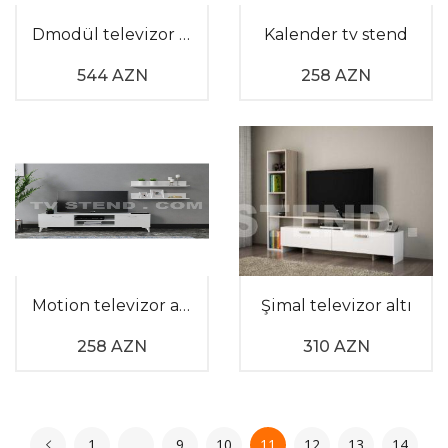
Dmodül televizor altlığı
Kalender tv stend
544 AZN
258 AZN
Motion televizor altlığı
Şimal televizor altı
258 AZN
310 AZN
1
…
9
10
11
12
13
14