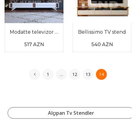
Modatte televizor altlığı
Bellissimo TV stend
517 AZN
540 AZN
1
…
12
13
14
Alçıpan Tv Stendler