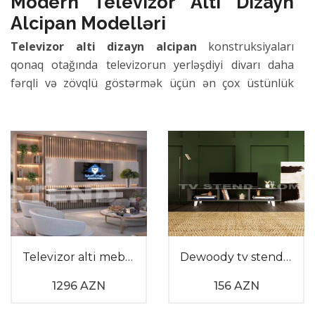
Modern Televizor Alti Dizayn
Alcipan Modelləri
Televizor alti dizayn alcipan
konstruksiyaları
qonaq otağında televizorun yerləşdiyi divarı daha
fərqli və zövqlü göstərmək üçün ən çox üstünlük
verilən üsullardan biridir. Bu sistemlər divarla bütöv
bir kompozisiya yaradaraq otaqda həm modern bir
görünüş formalaşdırır, həm də əlavə rəf sahələri
təmin edir. Konstruksiyanın məkana özəllik qatması
üçün fərdi ölçülərə uyğun hazırlanan Televizor alti
dizayn alcipan həlləri otağın memarlıq quruluşuna
tam uyğun gəlir.
Modern Televizor Alti Alçıpan
Televizor alti mebel
Dewoody tv stendler
Üstünlükləri
Televizor alti alçıpan
materialı dizaynerlərə həm
1296 AZN
156 AZN
düz xətlər, həm də fərqli həndəsi formalar yaratmaq