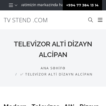
raq fəaliyyətimizin mərkəzində hər zaman müştərilərimiz da
+994 77 384 13 14
TV STEND .COM
TELEVIZOR ALTI DIZAYN
ALCIPAN
ANA SƏHIFƏ
✅ TELEVIZOR ALTI DIZAYN ALCIPAN