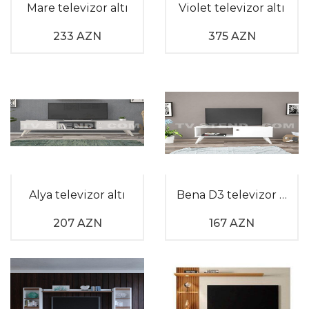
boyu öz formasını itirmədən evinizin ən diqqətçəkən
Mare televizor altı
Violet televizor altı
və estetik hissəsi olaraq qalır.
233 AZN
375 AZN
Siz də qonaq otağınızda bənzərsiz bir görünüş
yaratmaq və ən yeni ideyaları kəşf etmək
istəyirsinizsə, Tv stend saytındakı kataloqumuza
nəzər salın.
Alya televizor altı
Bena D3 televizor altı
207 AZN
167 AZN