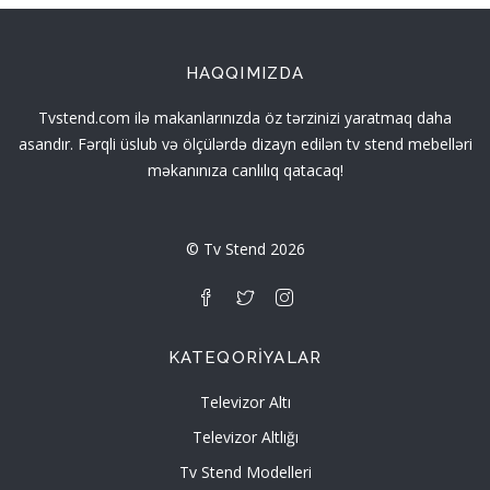
HAQQIMIZDA
Tvstend.com ilə makanlarınızda öz tərzinizi yaratmaq daha
asandır. Fərqli üslub və ölçülərdə dizayn edilən tv stend mebelləri
məkanınıza canlılıq qatacaq!
© Tv Stend 2026
KATEQORIYALAR
Televizor Altı
Televizor Altlığı
Tv Stend Modelleri