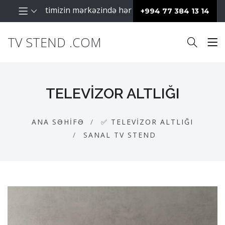
q fəaliyyətimizin mərkəzində hər zaman müştərilərimiz dayan
+994 77 384 13 14
TV STEND .COM
TELEVIZOR ALTLIĞI
ANA SƏHIFƏ
✅ TELEVIZOR ALTLIĞI
SANAL TV STEND