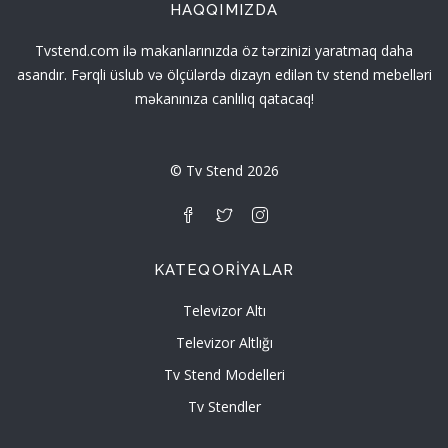
HAQQIMIZDA
Tvstend.com ilə makanlarınızda öz tərzinizi yaratmaq daha
asandır. Fərqli üslub və ölçülərdə dizayn edilən tv stend mebelləri
məkanınıza canlılıq qatacaq!
© Tv Stend 2026
KATEQORIYALAR
Televizor Altı
Televizor Altlığı
Tv Stend Modelleri
Tv Stendler