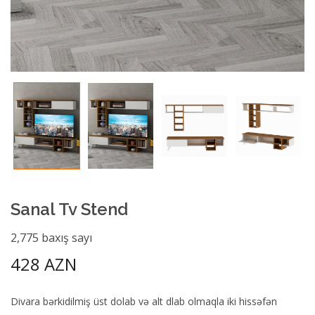
Sanal Tv Stend
2,775 baxış sayı
428 AZN
Divara bərkidilmiş üst dolab və alt dlab olmaqla iki hissəfən