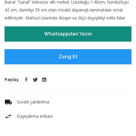
ibarət “Sanal” televizor altı mebel. Uzunluğu 1.40sm, hündürlüyü
42 sm, dərinliyi 35 sm olan model dayanıqlı laminatdan emal
edilmişdir. Məhsul üzərində dizayn və ölçü dəyişikliyi edilə bilər.
Whatsappdan Yazın
Zəng Et
Paylaş
Sürətli çatdırılma
Dəyişdirmə imkanı