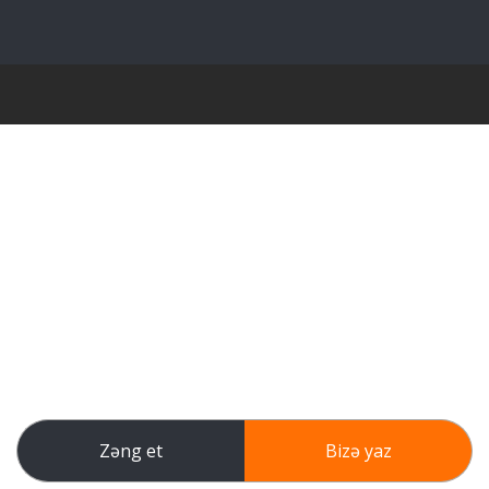
Zəng et
Bizə yaz