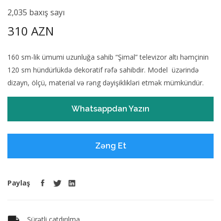
2,035 baxış sayı
310 AZN
160 sm-lik ümumi uzunluğa sahib “Şimal” televizor altı həmçinin
120 sm hündürlükdə dekoratif rəfə sahibdir. Model üzərində
dizayn, ölçü, material və rəng dəyişiklikləri etmək mümkündür.
Whatsappdan Yazın
Zəng Et
Paylaş
Sürətli çatdırılma