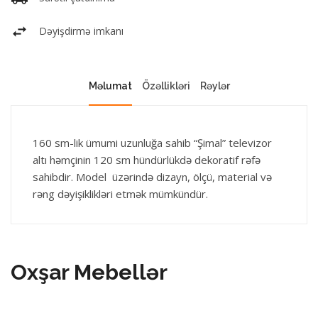
Dəyişdirmə imkanı
Məlumat
Özəllikləri
Rəylər
160 sm-lik ümumi uzunluğa sahib “Şimal” televizor
altı həmçinin 120 sm hündürlükdə dekoratif rəfə
sahibdir. Model üzərində dizayn, ölçü, material və
rəng dəyişiklikləri etmək mümkündür.
Oxşar Mebellər