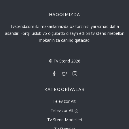
HAQQIMIZDA
Tvstend.com ilə makanlarınızda öz tərzinizi yaratmaq daha
asandır. Fərqli üslub və ölçülərdə dizayn edilən tv stend mebelləri
məkanınıza canlılıq qatacaq!
© Tv Stend 2026
KATEQORIYALAR
Televizor Altı
Televizor Altlığı
Tv Stend Modelleri
Tv Stendler