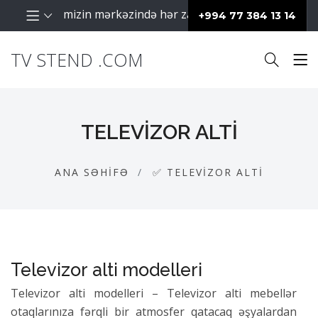
 fəaliyyətimizin mərkəzində hər zaman müştərilərimiz dayan
+994 77 384 13 14
TV STEND .COM
TELEVIZOR ALTI
ANA SƏHIFƏ
✅ TELEVIZOR ALTI
Televizor alti modelleri
Televizor alti modelleri – Televizor alti mebellər
otaqlarınıza fərqli bir atmosfer qatacaq əşyalardan