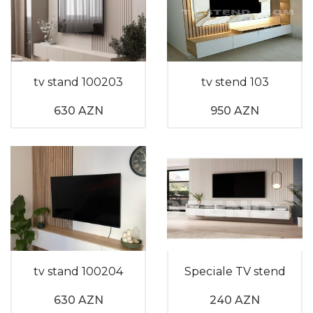
Televizor alti qiymetleri – Dəyişən həyat tərzi, oturaq
həyat tərzinin yayılmasına səbəb oldu. Bu, xüsusilə
qonaq və yataq otaqlarında daha çox vaxt keçirməyə
səbəb oldu. Vaxtımızın böyül hissəsini keçdiyi bu
otaqlar, işləkliyi və vizual görüntüsü baxımından
tv stand 100203
tv stend 103
insanları yormayan bir şəkildə dizayn edilməlidir. Bu
vəziyyətdə otağın dizaynını formalaşdıran əsas
630 AZN
950 AZN
amillərdən biri olan mebellərin bir-birinə uyğun
şəkildə yerləşdirilməsi önəmli faktor olmağa başladı.
Bu səbəblə qonaq və yataq otağı mebelləri ilə
ahəngdar televizor alti mebellərə üstünlük
verilməlidir. Rəng seçimi zamanı otağın genişlik və
işıqlandırılmasını göz önünə almaq lazımdır.
Televizor alti reng seçimi
Televizor alti reng seçimi – Açıq tonlar daha qaranlıq
tv stand 100204
Speciale TV stend
və kiçik məkanların vizual olaraq böyük görünməsinə
630 AZN
240 AZN
şərayit yaradarkən, əlvan rəngdə hazırlanan mebellər