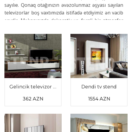
sayılıe. Qonaq otağınızın əvəzolunmaz əşyası sayılan
televizorlar boş vaxtımızda istifadə etdiyimiz ən vacib
şeydir. Məkanınızda dekorativ və fərqli bir atmosfer
yaradacaq modern üslubda dizayn edilmiş televizor
alti mebellərə sahib olmaq üçün tvstend.com-u
incələyin.
Boş vaxtımızı keçirdiyimiz qonaq yemək otaqları
televizorların ən çox istifadə edildiyi
yerlərdir. Gündəlik həyatın yorğunluğunu aradan
qaldırmaq üçün otaqlarımıza qoyduğumuz bu
əşyaların düzgün yerləşdirilməsi də önəmli
Gelincik televizor altı
Dendi tv stend
nüanslardan sayılır. Televizorların altlıqlar üzərində
362 AZN
1554 AZN
yerləşdirilməsi otaqlarımızın dekorativ görünüşünü
yaxşılaşdırmağa imkan verir.
Televizor alti qiymetleri