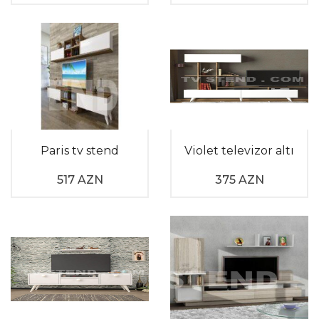
otaqların daha canlı və əyləncəli bir hal almasına
köməklik edəcəkdir.
Televizor altiligi
dizayn çeşidləri
arasında seçim edərkən məhsulların evinizin ölçüləri
ilə uyğunlaşacaq ölçülərdə olmasına diqqət yetirin.
Ölçü problemində çətinlik çəkirsinizsə,
əməkdaşlardan kömək almaqdan çəkinməyin.
Xəyallarınızı bəzəyən televizor altini əldə etmək bir klik q
Paris tv stend
Violet televizor altı
517 AZN
375 AZN