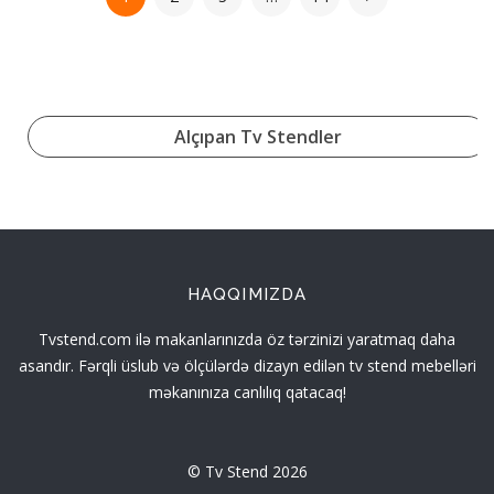
Alçıpan Tv Stendler
HAQQIMIZDA
Tvstend.com ilə makanlarınızda öz tərzinizi yaratmaq daha
asandır. Fərqli üslub və ölçülərdə dizayn edilən tv stend mebelləri
məkanınıza canlılıq qatacaq!
© Tv Stend 2026