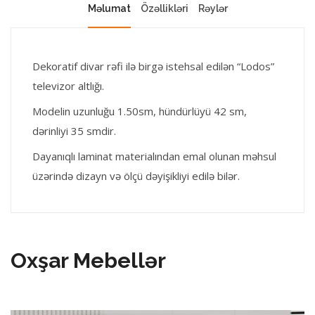
Məlumat
Özəllikləri
Rəylər
Dekoratif divar rəfi ilə birgə istehsal edilən “Lodos”
televizor altlığı.
Modelin uzunluğu 1.50sm, hündürlüyü 42 sm,
dərinliyi 35 smdir.
Dayanıqlı laminat materialından emal olunan məhsul
üzərində dizayn və ölçü dəyişikliyi edilə bilər.
Oxşar Mebellər