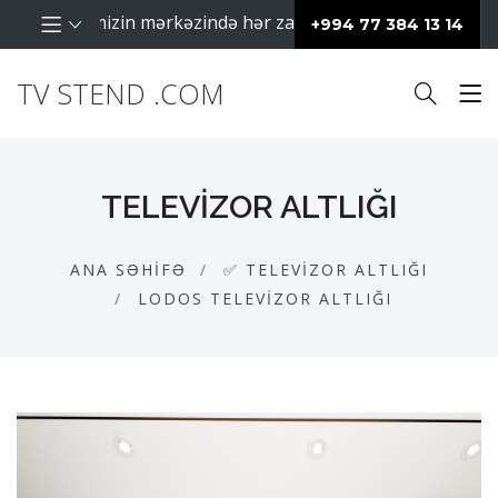
fəaliyyətimizin mərkəzində hər zaman müştərilərimiz dayanır
+994 77 384 13 14
TV STEND .COM
TELEVIZOR ALTLIĞI
ANA SƏHIFƏ
✅ TELEVIZOR ALTLIĞI
LODOS TELEVIZOR ALTLIĞI