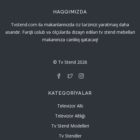
HAQQIMIZDA
Tvstend.com ilə makanlarınızda öz tərzinizi yaratmaq daha
asandır. Fərqli üslub və ölçülərdə dizayn edilən tv stend mebelləri
məkanınıza canlılıq qatacaq!
© Tv Stend 2026
KATEQORIYALAR
Televizor Altı
Televizor Altlığı
Tv Stend Modelleri
Tv Stendler